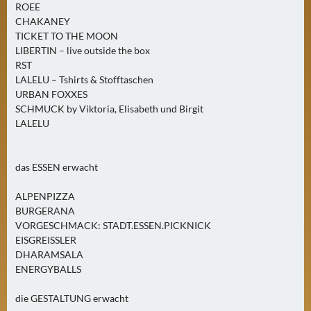
ROEE
CHAKANEY
TICKET TO THE MOON
LIBERTIN – live outside the box
RST
LALELU – Tshirts & Stofftaschen
URBAN FOXXES
SCHMUCK by Viktoria, Elisabeth und Birgit
LALELU
das ESSEN erwacht
ALPENPIZZA
BURGERANA
VORGESCHMACK: STADT.ESSEN.PICKNICK
EISGREISSLER
DHARAMSALA
ENERGYBALLS
die GESTALTUNG erwacht