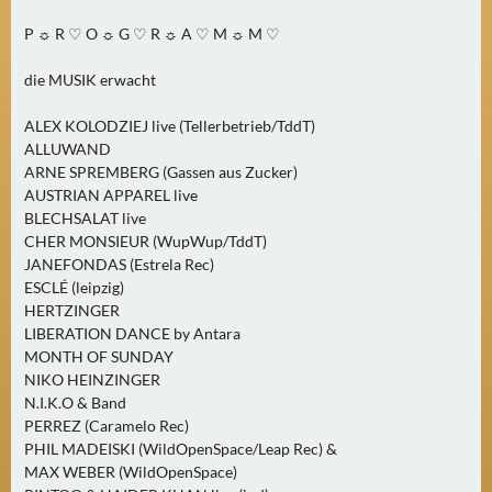
N
P ☼ R ♡ O ☼ G ♡ R ☼ A ♡ M ☼ M ♡
Ä
C
die MUSIK erwacht
H
S
ALEX KOLODZIEJ live (Tellerbetrieb/TddT)
T
ALLUWAND
E
ARNE SPREMBERG (Gassen aus Zucker)
R
AUSTRIAN APPAREL live
BLECHSALAT live
S
CHER MONSIEUR (WupWup/TddT)
A
JANEFONDAS (Estrela Rec)
M
ESCLÉ (leipzig)
S
HERTZINGER
T
LIBERATION DANCE by Antara
A
MONTH OF SUNDAY
G
NIKO HEINZINGER
N.I.K.O & Band
(
PERREZ (Caramelo Rec)
0
PHIL MADEISKI (WildOpenSpace/Leap Rec) &
)
MAX WEBER (WildOpenSpace)