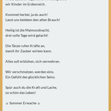
N
wir Kinder im Erdenreich.
Ä
C
Kommet herbei, ja du auch!
H
Lasst uns beleben den alten Brauch!
S
T
Heilig ist die Maimondnacht,
drei volle Tage wird gelacht!
E
R
Die Tänze rufen Kräfte an,
F
damit ihr Zauber wirken kann.
R
E
Alles soll erblühen, sich vermehren.
I
T
Wir verschmelzen, werden eins.
Ein Gefühl des glücklichen Seins.
A
G
Spür auch du die Kraft und Lache,
(
so schön das Leben!
0
)
☼ Sommer Erwache ☼