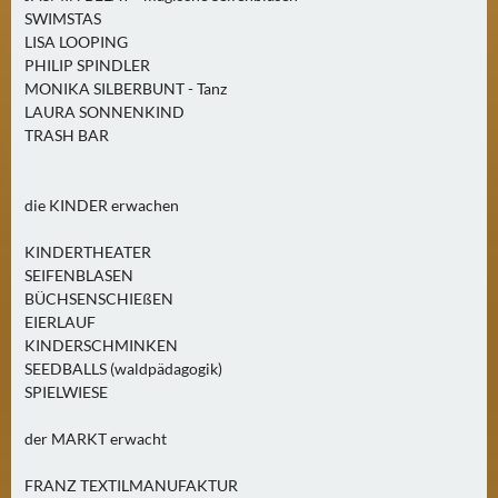
E
SWIMSTAS
R
LISA LOOPING
(
PHILIP SPINDLER
0
MONIKA SILBERBUNT - Tanz
)
LAURA SONNENKIND
TRASH BAR
die KINDER erwachen
KINDERTHEATER
SEIFENBLASEN
BÜCHSENSCHIEßEN
EIERLAUF
KINDERSCHMINKEN
SEEDBALLS (waldpädagogik)
SPIELWIESE
der MARKT erwacht
FRANZ TEXTILMANUFAKTUR