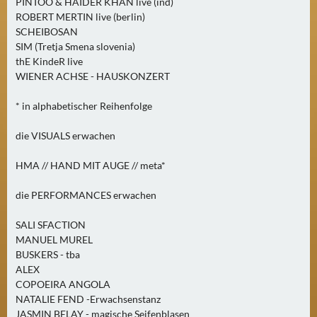
PINTOO & HAIDER KHAN live (ind)
A
ROBERT MERTIN live (berlin)
U
SCHEIBOSAN
SIM (Tretja Smena slovenia)
G
thE KindeR live
U
WIENER ACHSE - HAUSKONZERT
S
T
* in alphabetischer Reihenfolge
(
1
die VISUALS erwachen
7
HMA // HAND MIT AUGE // meta*
)
die PERFORMANCES erwachen
S
E
SALI SFACTION
P
MANUEL MUREL
T
BUSKERS - tba
E
ALEX
COPOEIRA ANGOLA
M
NATALIE FEND -Erwachsenstanz
B
JASMIN BELAY - magische Seifenblasen