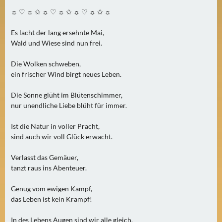
0
☼ ♡ ☼ ✩ ☼ ♡ ☼ ✩ ☼ ♡ ☼ ✩ ☼
)
Es lacht der lang ersehnte Mai,
Wald und Wiese sind nun frei.
U
E
Die Wolken schweben,
B
ein frischer Wind birgt neues Leben.
E
R
Die Sonne glüht im Blütenschimmer,
M
nur unendliche Liebe blüht für immer.
O
Ist die Natur in voller Pracht,
R
sind auch wir voll Glück erwacht.
G
E
Verlasst das Gemäuer,
N
tanzt raus ins Abenteuer.
(
0
Genug vom ewigen Kampf,
)
das Leben ist kein Krampf!
In des Lebens Augen sind wir alle gleich,