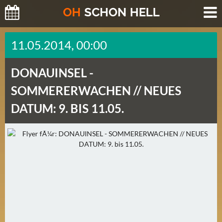
O
H
SCHO
N
HELL
H
11.05.2014, 00:00
E
U
DONAUINSEL -
T
E
SOMMERERWACHEN // NEUES
(
DATUM: 9. BIS 11.05.
0
)
M
O
R
G
E
N
(