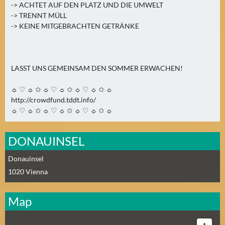
-> ACHTET AUF DEN PLATZ UND DIE UMWELT
-> TRENNT MÜLL
-> KEINE MITGEBRACHTEN GETRÄNKE
LASST UNS GEMEINSAM DEN SOMMER ERWACHEN!
☼ ♡ ☼ ✩ ☼ ♡ ☼ ✩ ☼ ♡ ☼ ✩ ☼
http://crowdfund.tddt.info/
☼ ♡ ☼ ✩ ☼ ♡ ☼ ✩ ☼ ♡ ☼ ✩ ☼
DONAUINSEL
Donauinsel
1020
Vienna
Map