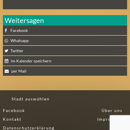
N
Ä
C
Weitersagen
H
S
Facebook
T
Whatsapp
E
Twitter
R
S
im Kalender speichern
A
per Mail
M
S
T
A
Stadt auswählen
G
(
Facebook
Über uns
0
Kontakt
Impressum
)
Datenschutzerklärung