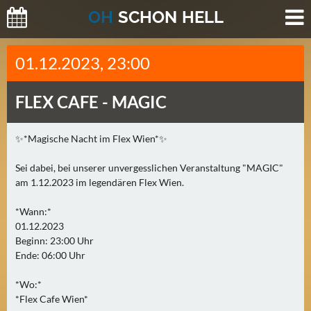
O
H
SCHO
N
HELL
H
01.12.2023, 23:00
E
U
FLEX CAFE -
MAGIC
T
E
(
✨*Magische Nacht im Flex Wien*✨
0
Sei dabei, bei unserer unvergesslichen Veranstaltung "MAGIC"
)
am 1.12.2023 im legendären Flex Wien.
M
*Wann:*
O
01.12.2023
R
Beginn: 23:00 Uhr
G
Ende: 06:00 Uhr
E
*Wo:*
N
*Flex Cafe Wien*
(