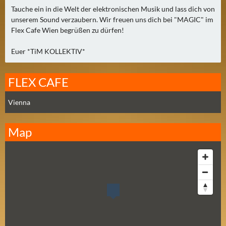
N
Tauche ein in die Welt der elektronischen Musik und lass dich von
Ä
unserem Sound verzaubern. Wir freuen uns dich bei "MAGIC" im
C
Flex Cafe Wien begrüßen zu dürfen!
H
S
Euer *TiM KOLLEKTIV*
T
E
FLEX CAFE
R
F
Vienna
R
E
Map
I
T
A
G
(
0
)