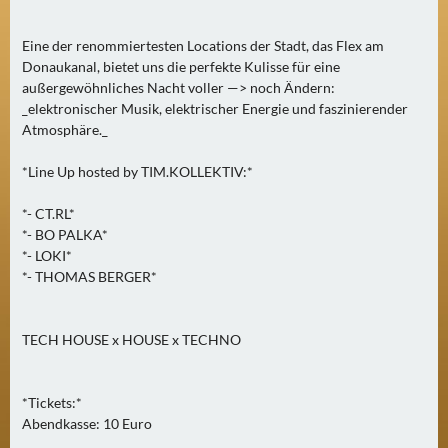
2
)
Eine der renommiertesten Locations der Stadt, das Flex am
Donaukanal, bietet uns die perfekte Kulisse für eine
U
außergewöhnliches Nacht voller —> noch Ändern:
_elektronischer Musik, elektrischer Energie und faszinierender
E
Atmosphäre._
B
E
*Line Up hosted by TIM.KOLLEKTIV:*
R
M
*- CT.RL*
O
*- BO PALKA*
R
*- LOKI*
*- THOMAS BERGER*
G
E
N
TECH HOUSE x HOUSE x TECHNO
(
0
)
*Tickets:*
Abendkasse: 10 Euro