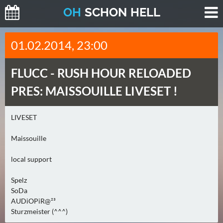
O
H
SCHO
N
HELL
H
01.02.2014, 23:00
E
U
FLUCC -
RUSH HOUR RELOADED
T
E
PRES: MAISSOUILLE LIVESET !
(
2
LIVESET
)
Maissouille
M
O
local support
R
Spelz
G
SoDa
E
AUDiOPiR@²³
N
Sturzmeister (^^^)
(