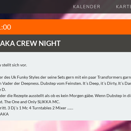
KALENDER
KART
1:00
AKA CREW NIGHT
tellt sich vor.
 des Uk Funky Styles der seine Sets gern mit ein paar Transformers garni
Vader der Deepness. Dubstep vom Feinsten. It´s Deep, it´s Dirty, It´s Dark
e D.
er die Rezepte ausstellt als ob es kein Morgen gäbe. Wenn Dubstep in die
ght. The One and Only SLIKKA MC.
ritt. 3 Dj´s 1 Mc 4 Turntables 2 Mixer ……
SSAKA