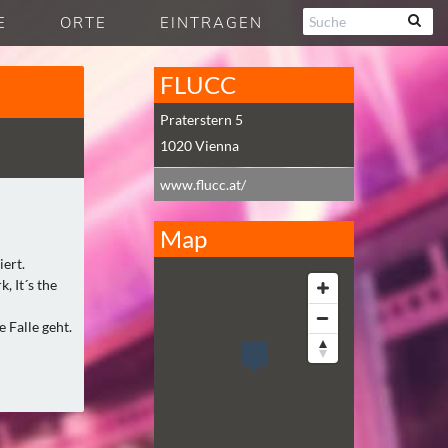
E
ORTE
EINTRAGEN
FLUCC
Praterstern 5
1020
Vienna
www.flucc.at/
Map
ert.
, It´s the
 Falle geht.