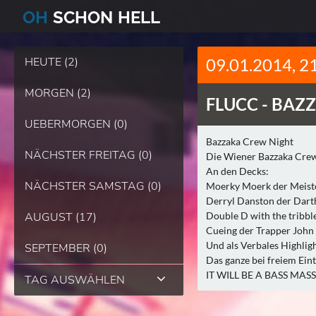
O
H
SCHO
N
HELL
HEUTE (2)
09.01.2014, 2
MORGEN (2)
FLUCC -
BAZZ
UEBERMORGEN (0)
Bazzaka Crew Night
NÄCHSTER FREITAG (0)
Die Wiener Bazzaka Crew s
An den Decks:
NÄCHSTER SAMSTAG (0)
Moerky Moerk der Meister
Derryl Danston der Darth 
AUGUST (17)
Double D with the tribbl
Cueing der Trapper John d
Und als Verbales Highli
SEPTEMBER (0)
Das ganze bei freiem Eint
IT WILL BE A BASS MA
TAG AUSWÄHLEN