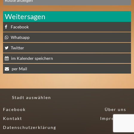
N
Route anzeigen
Ä
C
Weitersagen
H
Facebook
S
T
Whatsapp
E
Twitter
R
F
im Kalender speichern
R
per Mail
E
I
T
A
Stadt auswählen
G
(
Facebook
Über uns
0
Kontakt
Impressum
)
Datenschutzerklärung