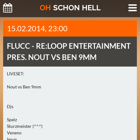
O
H
SCHO
N
HELL
H
15.02.2014, 23:00
E
U
FLUCC -
RE:LOOP ENTERTAINMENT
T
E
PRES. NOUT VS BEN 9MM
(
2
LIVESET:
)
Nout vs Ben 9mm
M
O
Djs
R
G
Spelz
E
Sturzmeister (^^^)
N
Veneno
(
Imun