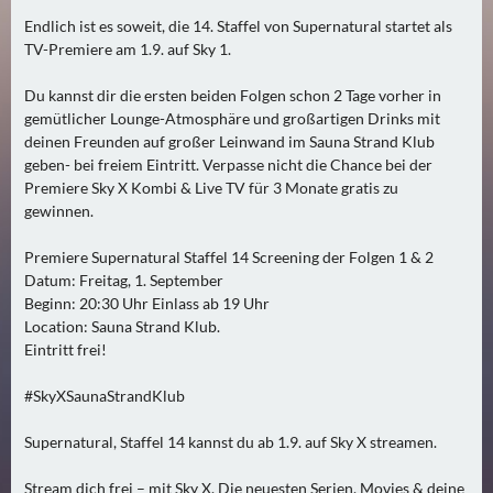
0
Endlich ist es soweit, die 14. Staffel von Supernatural startet als
)
TV-Premiere am 1.9. auf Sky 1.
Du kannst dir die ersten beiden Folgen schon 2 Tage vorher in
U
gemütlicher Lounge-Atmosphäre und großartigen Drinks mit
E
deinen Freunden auf großer Leinwand im Sauna Strand Klub
B
geben- bei freiem Eintritt. Verpasse nicht die Chance bei der
E
Premiere Sky X Kombi & Live TV für 3 Monate gratis zu
R
gewinnen.
M
O
Premiere Supernatural Staffel 14 Screening der Folgen 1 & 2
Datum: Freitag, 1. September
R
Beginn: 20:30 Uhr Einlass ab 19 Uhr
G
Location: Sauna Strand Klub.
E
Eintritt frei!
N
(
#SkyXSaunaStrandKlub
2
)
Supernatural, Staffel 14 kannst du ab 1.9. auf Sky X streamen.
Stream dich frei – mit Sky X. Die neuesten Serien, Movies & deine