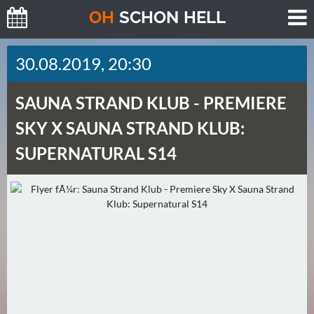
O
H
SCHO
N
HELL
H
30.08.2019, 20:30
E
U
SAUNA STRAND KLUB -
PREMIERE
T
E
SKY X SAUNA STRAND KLUB:
(
SUPERNATURAL S14
0
)
M
O
R
G
E
N
(