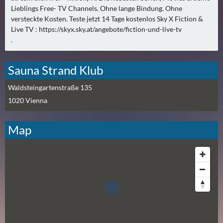
N
Lieblings Free- TV Channels. Ohne lange Bindung. Ohne
Ä
versteckte Kosten. Teste jetzt 14 Tage kostenlos Sky X Fiction &
C
Live TV : https://skyx.sky.at/angebote/fiction-und-live-tv
H
.
S
T
Sauna Strand Klub
E
R
Waldsteingartenstraße 135
F
1020
Vienna
R
E
Map
I
T
A
G
(
0
)