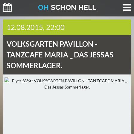
O
H
SCHO
N
HELL
H
12.08.2015, 22:00
E
U
VOLKSGARTEN PAVILLON -
T
E
TANZCAFE MARIA _ DAS JESSAS
(
SOMMERLAGER.
0
)
M
O
R
G
E
N
(