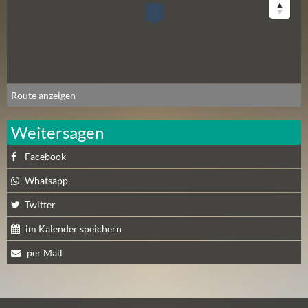
A
U
G
U
S
T
Route anzeigen
(
1
Weitersagen
7
Facebook
)
Whatsapp
S
Twitter
E
P
im Kalender speichern
T
per Mail
E
M
B