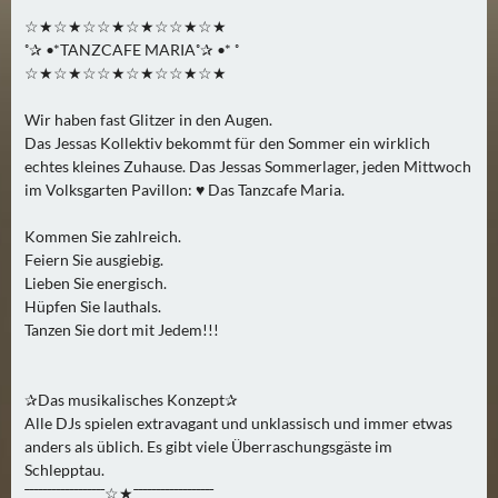
0
☆★☆★☆☆★☆★☆☆★☆★
)
˚✰ •*TANZCAFE MARIA˚✰ •* ˚
☆★☆★☆☆★☆★☆☆★☆★
U
Wir haben fast Glitzer in den Augen.
E
Das Jessas Kollektiv bekommt für den Sommer ein wirklich
B
echtes kleines Zuhause. Das Jessas Sommerlager, jeden Mittwoch
E
im Volksgarten Pavillon: ♥ Das Tanzcafe Maria.
R
M
Kommen Sie zahlreich.
O
Feiern Sie ausgiebig.
Lieben Sie energisch.
R
Hüpfen Sie lauthals.
G
Tanzen Sie dort mit Jedem!!!
E
N
(
✰Das musikalisches Konzept✰
0
Alle DJs spielen extravagant und unklassisch und immer etwas
)
anders als üblich. Es gibt viele Überraschungsgäste im
Schlepptau.
¯¯¯¯¯¯¯¯¯¯¯¯¯¯¯¯¯¯☆★¯¯¯¯¯¯¯¯¯¯¯¯¯¯¯¯¯¯