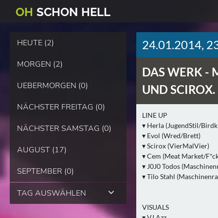
O
H
SCHO
N
HELL
HEUTE (2)
24.01.2014, 2
MORGEN (2)
DAS WERK -
UEBERMORGEN (0)
UND SCIROX.
NÄCHSTER FREITAG (0)
LINE UP
▾ Herla (JugendStil/Birdk
NÄCHSTER SAMSTAG (0)
▾ Evol (Wred/Brett)
▾ Scirox (VierMalVier)
AUGUST (17)
▾ Cem (Meat Market/F*ck
▾ J0J0 Todos (Maschinen
SEPTEMBER (0)
▾ Tilo Stahl (Maschinenr
TAG AUSWÄHLEN
VISUALS
▾ VJ Azz