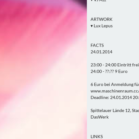
ARTWORK
▾ Lux Lepus
FACTS
24.01.2014
23:00 - 24:00 Eintritt frei
24:00 - ??:?? 9 Euro
6 Euro bei Anmeldung fü
www.maschinenraum.cc/
Deadline: 24.01.2014 20
Spittelauer Lände 12, St
DasWerk
LINKS