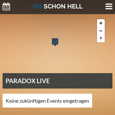
O
H
SCHO
N
HELL
PARADOX LIVE
Keine zukünftigen Events eingetragen