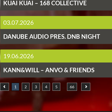
KUAI KUAI – 168 COLLECTIVE
03.07.2026
DANUBE AUDIO PRES. DNB NIGHT
19.06.2026
KANN&WILL – ANVO & FRIENDS
1
2
3
4
5
66
…